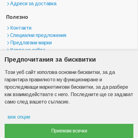
Адреси за доставка
Полезно
Контакти
Специални предложения
Предлагани марки
Карта на сайта
Предпочитания за бисквитки
Магазини
Този уеб сайт използва основни бисквитки, за да
бул. "Цариградско шосе" 23
гарантира правилното му функциониране и
бул. "Менделеев" 17
проследяващи маркетингови бисквитки, за да разбере
бул. "Христо Ботев" 2
как взаимодействате с него. Последните ще се задават
бул. "Пещерско шосе" 7
само след вашето съгласие.
бул. "Найчо Цанов" 3
бул. "Пещерско шосе" 90
виж опции
Препочитания за реклами
Приемам всички
Copyright © 2026, Akumulator-center.com,