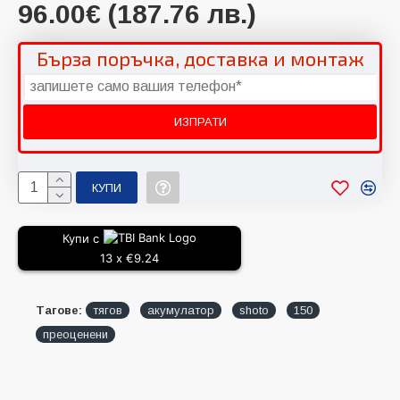
96.00€ (187.76 лв.)
Бърза поръчка, доставка и монтаж
КУПИ
Купи с
13 x €9.24
Тагове:
тягов
акумулатор
shoto
150
преоценени