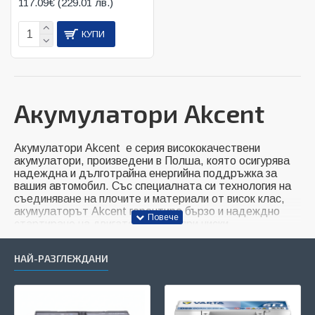
117.09€ (229.01 лв.)
КУПИ
Акумулатори Akcent
Акумулатори Akcent е серия висококачествени
акумулатори, произведени в Полша, която осигурява
надеждна и дълготрайна енергийна поддръжка за
вашия автомобил. Със специалната си технология на
съединяване на плочите и материали от висок клас,
акумулаторът Akcent гарантира бързо и надеждно
стартиране на двигателя, дори при ниски
температури. Подходящи са за автомобили с ниско до
средно ниво на електрическо оборудване. Заложете
НАЙ-РАЗГЛЕЖДАНИ
на качеството и надеждността на Akcent, за да се
чувствате уверени по време на пътуванията си.
Акумулаторите Akcent се