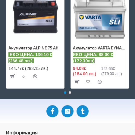
предлагат с 24 месеца
гаранция.
Акумулатор ALPINE 75 AH
Акумулатор VARTA DYNAMIC SLI 60 AH
ЕКО ЦЕНА: 136.10
€
ЕКО ЦЕНА: 88.00 €
(
266.48 лв.)
(172.30лв)
144.77€ (283.15 лв.)
94.08€
142.65€
(184.00 лв.)
(279.00 лв.)
Информация