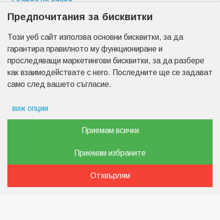
Карта на сайта
Предпочитания за бисквитки
Магазини
Този уеб сайт използва основни бисквитки, за да
бул. "Цариградско шосе" 23
гарантира правилното му функциониране и
бул. "Менделеев" 17
проследяващи маркетингови бисквитки, за да разбере
бул. "Христо Ботев" 2
как взаимодействате с него. Последните ще се задават
бул. "Пещерско шосе" 7
само след вашето съгласие.
бул. "Найчо Цанов" 3
бул. "Пещерско шосе" 90
виж опции
Препочитания за реклами
Приемам всички
Copyright © 2026, Akumulator-center.com,
Данни за потребление
Всички права са запазени.
Приемам избраните
Изработка на сайт
Маркетинг
Отхвърлям
от Web R Solution®
Анализ
Функционалност