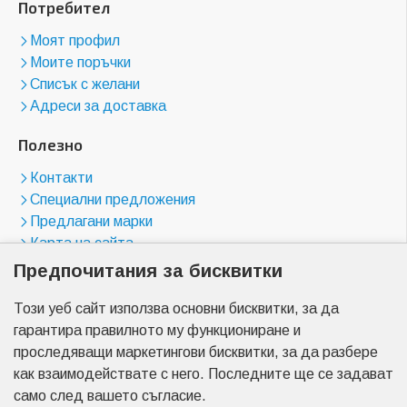
Потребител
Моят профил
Моите поръчки
Списък с желани
Адреси за доставка
Полезно
Контакти
Специални предложения
Предлагани марки
Карта на сайта
Предпочитания за бисквитки
Магазини
Този уеб сайт използва основни бисквитки, за да
бул. "Цариградско шосе" 23
гарантира правилното му функциониране и
бул. "Менделеев" 17
проследяващи маркетингови бисквитки, за да разбере
бул. "Христо Ботев" 2
как взаимодействате с него. Последните ще се задават
бул. "Пещерско шосе" 7
само след вашето съгласие.
бул. "Найчо Цанов" 3