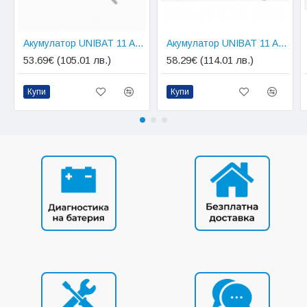
Освобождава ги от грижата за рутинното поддръжане на
батерията. Напълно необслужваема батерия. С този
продукт, потребителите получават гаранция за надеждно
Акумулатор UNIBAT 11 AH, CT12B-BS
Акумулатор UNIBAT 11 AH, CTZ12S-BS
захранване и дълъг живот.
53.69€ (105.01 лв.)
58.29€ (114.01 лв.)
Това е от съществено значение за безпроблемното каране
и наслаждаване на мотоциклетните приключения.
Купи
Купи
Размери в mm (LxWxH): 150 x87 x 110