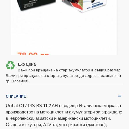
Еко цена
Важи при връщане на стар акумулатор в същия размер.
Важи при връщане на стар акумулатор до адрес в рамките на
гр. Пловдив!
ОПИСАНИЕ
Unibat CТZ14S-BS 11.2 AH е водещa Италианскa маркa за
производство на мотоциклетни акумулатори за вграждане
в европейски, азиатски и американски мотоциклети.
Също и в скутeри, ATV-та, уотъркрафти (джетове),