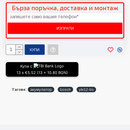
Бърза поръчка, доставка и монтаж
КУПИ
Купи с
13 x €5.52 (13 x 10.80 BGN)
Тагове:
акумулатор
bosch
ytx12-bs