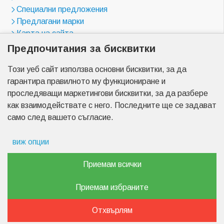
Специални предложения
Предлагани марки
Карта на сайта
Предпочитания за бисквитки
Магазини
Този уеб сайт използва основни бисквитки, за да
бул. "Цариградско шосе" 23
гарантира правилното му функциониране и
бул. "Менделеев" 17
проследяващи маркетингови бисквитки, за да разбере
бул. "Христо Ботев" 2
как взаимодействате с него. Последните ще се задават
бул. "Пещерско шосе" 7
само след вашето съгласие.
бул. "Найчо Цанов" 3
бул. "Пещерско шосе" 90
виж опции
Препочитания за реклами
Приемам всички
Copyright © 2026, Akumulator-center.com,
Данни за потребление
Всички права са запазени.
Приемам избраните
Изработка на сайт
Маркетинг
Отхвърлям
от Web R Solution®