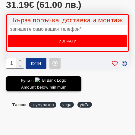
31.19€ (61.00 лв.)
Бърза поръчка, доставка и монтаж
КУПИ
Купи с
Amount below minimum
Тагове:
акумулатор
vega
ytx7a