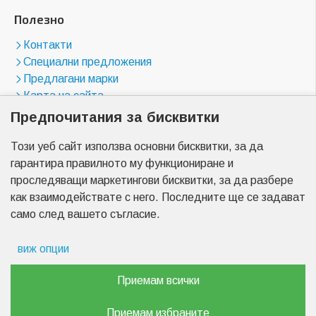
Полезно
Контакти
Специални предложения
Предлагани марки
Карта на сайта
Предпочитания за бисквитки
Магазини
Този уеб сайт използва основни бисквитки, за да
бул. "Цариградско шосе" 23
гарантира правилното му функциониране и
бул. "Менделеев" 17
проследяващи маркетингови бисквитки, за да разбере
бул. "Христо Ботев" 2
как взаимодействате с него. Последните ще се задават
бул. "Пещерско шосе" 7
само след вашето съгласие.
бул. "Найчо Цанов" 3
бул. "Пещерско шосе" 90
виж опции
Препочитания за реклами
Приемам всички
Copyright © 2026, Akumulator-center.com,
Данни за потребление
Всички права са запазени.
Приемам избраните