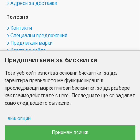
Адреси за доставка
Полезно
Контакти
Специални предложения
Предлагани марки
Карта на сайта
Предпочитания за бисквитки
Магазини
Този уеб сайт използва основни бисквитки, за да
бул. "Цариградско шосе" 23
гарантира правилното му функциониране и
бул. "Менделеев" 17
проследяващи маркетингови бисквитки, за да разбере
бул. "Христо Ботев" 2
как взаимодействате с него. Последните ще се задават
бул. "Пещерско шосе" 7
само след вашето съгласие.
бул. "Найчо Цанов" 3
бул. "Пещерско шосе" 90
виж опции
Препочитания за реклами
Приемам всички
Copyright © 2026, Akumulator-center.com,