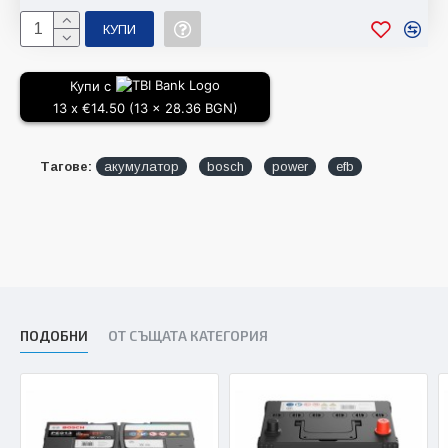
гаранционна профилактика и обслужване.
КУПИ
"Акумулатор-център" ЕООД предлага широга гама автомобилни и
специализирани акумулатори на склад. Също така осигурява
безплатна доставка и монтаж за гр. Пловдив и доставка с куриер на
Купи с
територята на цялата страна.
13 x €14.50 (13 x 28.36 BGN)
Тагове:
акумулатор
bosch
power
efb
ПОДОБНИ
ОТ СЪЩАТА КАТЕГОРИЯ