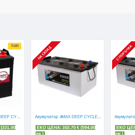
ТОП
С ПОРЪЧКА
НА СКЛАД
Акумулатор MONBAT DEEP CYCLE PRO 6V 225 AH
Акумулатор 4MAX DEEP CYCLE 230 AH
 (
331.00
ЕКО ЦЕНА: 303.70
€ (
594.00
ЕКО ЦЕН
лв.)
лв.)