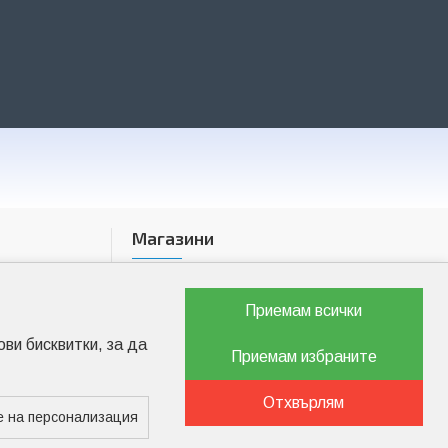
Магазини
бул. "Цариградско шосе" 23
бул. "Менделеев" 17
Приемам всички
бул. "Христо Ботев" 2
ви бисквитки, за да
Приемам избраните
бул. "Пещерско шосе" 7
бул. "Найчо Цанов" 3
Отхвърлям
бул. "Пещерско шосе" 90
 на персонализация