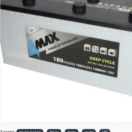
Тагове:
акумулатор
4max
deep
cycle
180