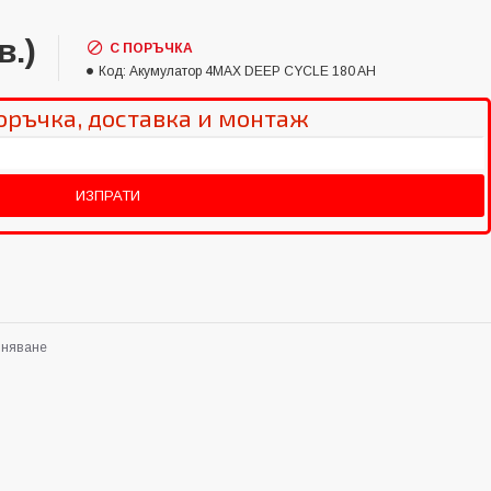
в.)
С ПОРЪЧКА
Код:
Акумулатор 4MAX DEEP CYCLE 180 AH
оръчка, доставка и монтаж
вняване