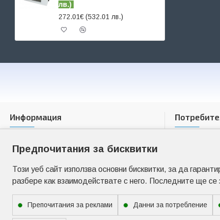
лв.)
272.01€ (532.01 лв.)
Информация
Потребите
За нас
Моят про
Предпочитания за бисквитки
Доставка
Моите пор
Общи условия
Списък с 
Този уеб сайт използва основни бисквитки, за да гарант
Поверителност и лични данни
Адреси за
разбере как взаимодействате с него. Последните ще се
Препочитания за реклами
Данни за потребление