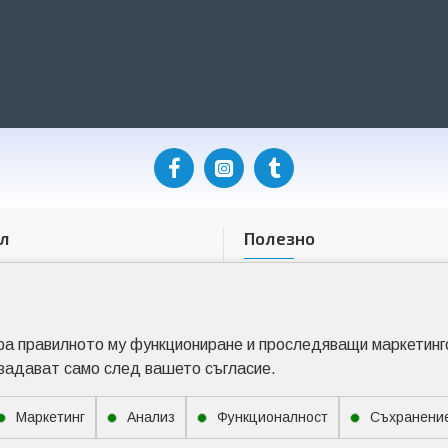
л
Полезно
фил
Контакти
ъчки
Специални предложения
желани
Предлагани марки
ира правилното му функциониране и проследяващи маркетинго
 доставка
Карта на сайта
 задават само след вашето съгласие.
Маркетинг
Анализ
Функционалност
Съхранение