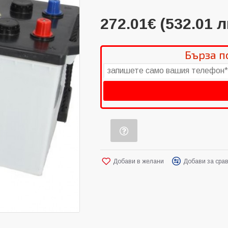
272.01€ (532.01 л
Бърза п
Добави в желани
Добави за сра