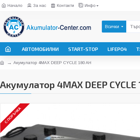
Начало
За нас
Контакти
Инфо
Всички
АВТОМОБИЛНИ
START-STOP
LIFEPO4
Т
Акумулатор 4MAX DEEP CYCLE 180 AH
Акумулатор 4MAX DEEP CYCLE 
С ПОРЪЧКА